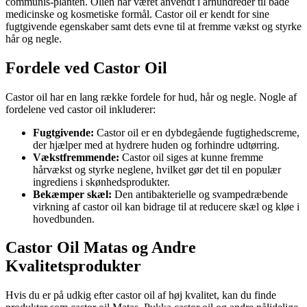
communis-planten. Olien har været anvendt i århundreder til både
medicinske og kosmetiske formål. Castor oil er kendt for sine
fugtgivende egenskaber samt dets evne til at fremme vækst og styrke
hår og negle.
Fordele ved Castor Oil
Castor oil har en lang række fordele for hud, hår og negle. Nogle af
fordelene ved castor oil inkluderer:
Fugtgivende:
Castor oil er en dybdegående fugtighedscreme,
der hjælper med at hydrere huden og forhindre udtørring.
Vækstfremmende:
Castor oil siges at kunne fremme
hårvækst og styrke neglene, hvilket gør det til en populær
ingrediens i skønhedsprodukter.
Bekæmper skæl:
Den antibakterielle og svampedræbende
virkning af castor oil kan bidrage til at reducere skæl og kløe i
hovedbunden.
Castor Oil Matas og Andre
Kvalitetsprodukter
Hvis du er på udkig efter castor oil af høj kvalitet, kan du finde