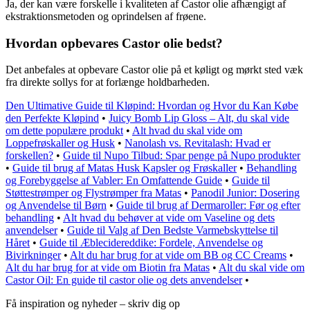
Ja, der kan være forskelle i kvaliteten af Castor olie afhængigt af
ekstraktionsmetoden og oprindelsen af frøene.
Hvordan opbevares Castor olie bedst?
Det anbefales at opbevare Castor olie på et køligt og mørkt sted væk
fra direkte sollys for at forlænge holdbarheden.
Den Ultimative Guide til Kløpind: Hvordan og Hvor du Kan Købe
den Perfekte Kløpind
•
Juicy Bomb Lip Gloss – Alt, du skal vide
om dette populære produkt
•
Alt hvad du skal vide om
Loppefrøskaller og Husk
•
Nanolash vs. Revitalash: Hvad er
forskellen?
•
Guide til Nupo Tilbud: Spar penge på Nupo produkter
•
Guide til brug af Matas Husk Kapsler og Frøskaller
•
Behandling
og Forebyggelse af Vabler: En Omfattende Guide
•
Guide til
Støttestrømper og Flystrømper fra Matas
•
Panodil Junior: Dosering
og Anvendelse til Børn
•
Guide til brug af Dermaroller: Før og efter
behandling
•
Alt hvad du behøver at vide om Vaseline og dets
anvendelser
•
Guide til Valg af Den Bedste Varmebskyttelse til
Håret
•
Guide til Æblecidereddike: Fordele, Anvendelse og
Bivirkninger
•
Alt du har brug for at vide om BB og CC Creams
•
Alt du har brug for at vide om Biotin fra Matas
•
Alt du skal vide om
Castor Oil: En guide til castor olie og dets anvendelser
•
Få inspiration og nyheder – skriv dig op