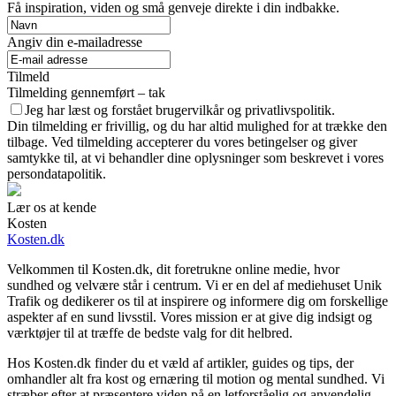
Få inspiration, viden og små genveje direkte i din indbakke.
Angiv din e-mailadresse
Tilmeld
Tilmelding gennemført – tak
Jeg har læst og forstået brugervilkår og privatlivspolitik.
Din tilmelding er frivillig, og du har altid mulighed for at trække den
tilbage. Ved tilmelding accepterer du vores betingelser og giver
samtykke til, at vi behandler dine oplysninger som beskrevet i vores
persondatapolitik.
Lær os at kende
Kosten
Kosten.dk
Velkommen til Kosten.dk, dit foretrukne online medie, hvor
sundhed og velvære står i centrum. Vi er en del af mediehuset Unik
Trafik og dedikerer os til at inspirere og informere dig om forskellige
aspekter af en sund livsstil. Vores mission er at give dig indsigt og
værktøjer til at træffe de bedste valg for dit helbred.
Hos Kosten.dk finder du et væld af artikler, guides og tips, der
omhandler alt fra kost og ernæring til motion og mental sundhed. Vi
stræber efter at præsentere viden på en letforståelig og anvendelig