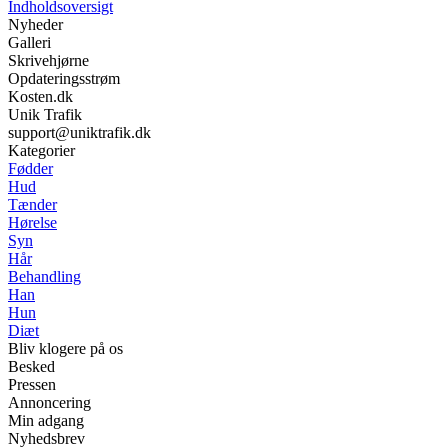
Indholdsoversigt
Nyheder
Galleri
Skrivehjørne
Opdateringsstrøm
Kosten.dk
Unik Trafik
support@uniktrafik.dk
Kategorier
Fødder
Hud
Tænder
Hørelse
Syn
Hår
Behandling
Han
Hun
Diæt
Bliv klogere på os
Besked
Pressen
Annoncering
Min adgang
Nyhedsbrev