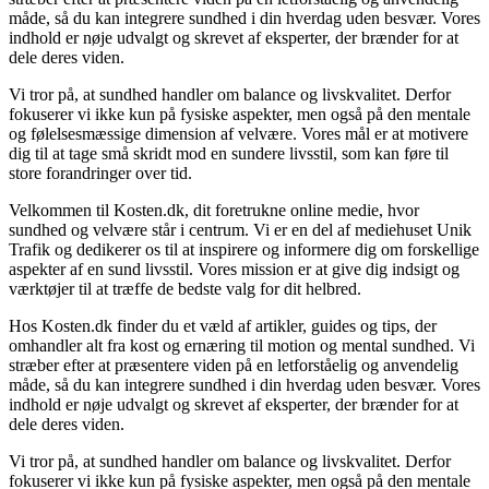
måde, så du kan integrere sundhed i din hverdag uden besvær. Vores
indhold er nøje udvalgt og skrevet af eksperter, der brænder for at
dele deres viden.
Vi tror på, at sundhed handler om balance og livskvalitet. Derfor
fokuserer vi ikke kun på fysiske aspekter, men også på den mentale
og følelsesmæssige dimension af velvære. Vores mål er at motivere
dig til at tage små skridt mod en sundere livsstil, som kan føre til
store forandringer over tid.
Velkommen til Kosten.dk, dit foretrukne online medie, hvor
sundhed og velvære står i centrum. Vi er en del af mediehuset Unik
Trafik og dedikerer os til at inspirere og informere dig om forskellige
aspekter af en sund livsstil. Vores mission er at give dig indsigt og
værktøjer til at træffe de bedste valg for dit helbred.
Hos Kosten.dk finder du et væld af artikler, guides og tips, der
omhandler alt fra kost og ernæring til motion og mental sundhed. Vi
stræber efter at præsentere viden på en letforståelig og anvendelig
måde, så du kan integrere sundhed i din hverdag uden besvær. Vores
indhold er nøje udvalgt og skrevet af eksperter, der brænder for at
dele deres viden.
Vi tror på, at sundhed handler om balance og livskvalitet. Derfor
fokuserer vi ikke kun på fysiske aspekter, men også på den mentale