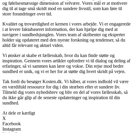
og følelsesmæssige dimension af velvære. Vores mål er at motivere
dig til at tage små skridt mod en sundere livsstil, som kan føre til
store forandringer over tid.
Kvalitet og troværdighed er kernen i vores arbejde. Vi er engagerede
i at levere faktabaseret information, der kan hjælpe dig med at
navigere i sundhedsjunglen. Vores team af skribenter og eksperter
holder sig opdateret med den nyeste forskning og tendenser, så du
altid får relevant og aktuel viden.
Vi ønsker at skabe et fællesskab, hvor du kan finde støtte og
inspiration. Gennem vores artikler opfordrer vi til dialog og deling af
erfaringer, så vi sammen kan lære og vokse. Din rejse mod bedre
sundhed er unik, og vi er her for at støtte dig hvert skridt på vejen.
Tak fordi du besøger Kosten.dk. Vi håber, at vores indhold vil være
en værdifuld ressource for dig i din stræben efter et sundere liv.
Tilmeld dig vores nyhedsbrev og bliv en del af vores fællesskab, så
du ikke går glip af de seneste opdateringer og inspiration til din
sundhed.
At dele er kærligt
X
Facebook
Instagram