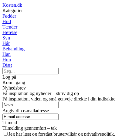
Kosten.dk
Kategorier
Fødder
Hud
Tænder
Hørelse
Syn
Hår
Behandling
Han
Hun
Diæt
Log på
Kom i gang
Nyhedsbrev
Få inspiration og nyheder – skriv dig op
Få inspiration, viden og små genveje direkte i din indbakke.
Angiv din e-mailadresse
Tilmeld
Tilmelding gennemført – tak
Jeg har læst og forstået brugervilkår og privatlivspolitik.