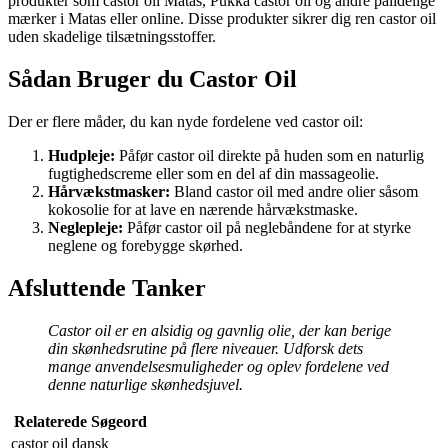
produkter som castor oil Matas, Pukka castor oil og andre pålidelige
mærker i Matas eller online. Disse produkter sikrer dig ren castor oil
uden skadelige tilsætningsstoffer.
Sådan Bruger du Castor Oil
Der er flere måder, du kan nyde fordelene ved castor oil:
Hudpleje:
Påfør castor oil direkte på huden som en naturlig
fugtighedscreme eller som en del af din massageolie.
Hårvækstmasker:
Bland castor oil med andre olier såsom
kokosolie for at lave en nærende hårvækstmaske.
Neglepleje:
Påfør castor oil på neglebåndene for at styrke
neglene og forebygge skørhed.
Afsluttende Tanker
Castor oil er en alsidig og gavnlig olie, der kan berige
din skønhedsrutine på flere niveauer. Udforsk dets
mange anvendelsesmuligheder og oplev fordelene ved
denne naturlige skønhedsjuvel.
Relaterede Søgeord
castor oil dansk