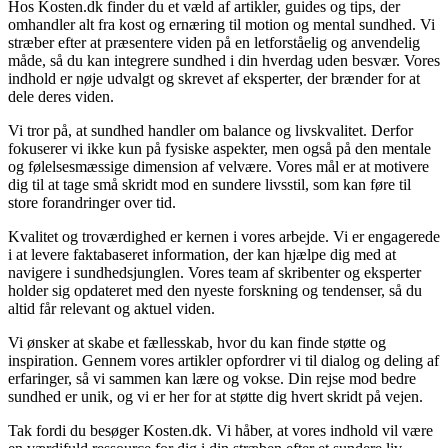
Hos Kosten.dk finder du et væld af artikler, guides og tips, der
omhandler alt fra kost og ernæring til motion og mental sundhed. Vi
stræber efter at præsentere viden på en letforståelig og anvendelig
måde, så du kan integrere sundhed i din hverdag uden besvær. Vores
indhold er nøje udvalgt og skrevet af eksperter, der brænder for at
dele deres viden.
Vi tror på, at sundhed handler om balance og livskvalitet. Derfor
fokuserer vi ikke kun på fysiske aspekter, men også på den mentale
og følelsesmæssige dimension af velvære. Vores mål er at motivere
dig til at tage små skridt mod en sundere livsstil, som kan føre til
store forandringer over tid.
Kvalitet og troværdighed er kernen i vores arbejde. Vi er engagerede
i at levere faktabaseret information, der kan hjælpe dig med at
navigere i sundhedsjunglen. Vores team af skribenter og eksperter
holder sig opdateret med den nyeste forskning og tendenser, så du
altid får relevant og aktuel viden.
Vi ønsker at skabe et fællesskab, hvor du kan finde støtte og
inspiration. Gennem vores artikler opfordrer vi til dialog og deling af
erfaringer, så vi sammen kan lære og vokse. Din rejse mod bedre
sundhed er unik, og vi er her for at støtte dig hvert skridt på vejen.
Tak fordi du besøger Kosten.dk. Vi håber, at vores indhold vil være