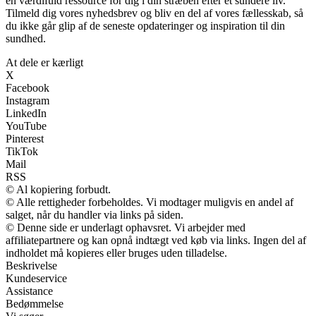
en værdifuld ressource for dig i din stræben efter et sundere liv.
Tilmeld dig vores nyhedsbrev og bliv en del af vores fællesskab, så
du ikke går glip af de seneste opdateringer og inspiration til din
sundhed.
At dele er kærligt
X
Facebook
Instagram
LinkedIn
YouTube
Pinterest
TikTok
Mail
RSS
© Al kopiering forbudt.
© Alle rettigheder forbeholdes. Vi modtager muligvis en andel af
salget, når du handler via links på siden.
© Denne side er underlagt ophavsret. Vi arbejder med
affiliatepartnere og kan opnå indtægt ved køb via links. Ingen del af
indholdet må kopieres eller bruges uden tilladelse.
Beskrivelse
Kundeservice
Assistance
Bedømmelse