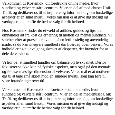
Velkommen til Kosten.dk, dit foretrukne online medie, hvor
sundhed og velvære står i centrum. Vi er en del af mediehuset Unik
Trafik og dedikerer os til at inspirere og informere dig om forskellige
aspekter af en sund livsstil. Vores mission er at give dig indsigt og
værktøjer til at træffe de bedste valg for dit helbred.
Hos Kosten.dk finder du et væld af artikler, guides og tips, der
omhandler alt fra kost og ernæring til motion og mental sundhed. Vi
stræber efter at præsentere viden på en letforståelig og anvendelig
måde, så du kan integrere sundhed i din hverdag uden besvær. Vores
indhold er nøje udvalgt og skrevet af eksperter, der brænder for at
dele deres viden.
Vi tror på, at sundhed handler om balance og livskvalitet. Derfor
fokuserer vi ikke kun på fysiske aspekter, men også på den mentale
og følelsesmæssige dimension af velvære. Vores mål er at motivere
dig til at tage små skridt mod en sundere livsstil, som kan føre til
store forandringer over tid.
Velkommen til Kosten.dk, dit foretrukne online medie, hvor
sundhed og velvære står i centrum. Vi er en del af mediehuset Unik
Trafik og dedikerer os til at inspirere og informere dig om forskellige
aspekter af en sund livsstil. Vores mission er at give dig indsigt og
værktøjer til at træffe de bedste valg for dit helbred.