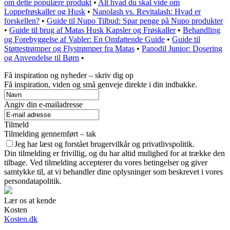
om dette populære produkt
•
Alt hvad du skal vide om
Loppefrøskaller og Husk
•
Nanolash vs. Revitalash: Hvad er
forskellen?
•
Guide til Nupo Tilbud: Spar penge på Nupo produkter
•
Guide til brug af Matas Husk Kapsler og Frøskaller
•
Behandling
og Forebyggelse af Vabler: En Omfattende Guide
•
Guide til
Støttestrømper og Flystrømper fra Matas
•
Panodil Junior: Dosering
og Anvendelse til Børn
•
Få inspiration og nyheder – skriv dig op
Få inspiration, viden og små genveje direkte i din indbakke.
Angiv din e-mailadresse
Tilmeld
Tilmelding gennemført – tak
Jeg har læst og forstået brugervilkår og privatlivspolitik.
Din tilmelding er frivillig, og du har altid mulighed for at trække den
tilbage. Ved tilmelding accepterer du vores betingelser og giver
samtykke til, at vi behandler dine oplysninger som beskrevet i vores
persondatapolitik.
Lær os at kende
Kosten
Kosten.dk