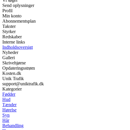
Vi søger
Send oplysninger
Profil
Min konto
Abonnementsplan
Takster
Styrker
Redskaber
Interne links
Indholdsoversigt
Nyheder
Galleri
Skrivehjørne
Opdateringsstrøm
Kosten.dk
Unik Trafik
support@uniktrafik.dk
Kategorier
Fødder
Hud
Tænder
Hørelse
Syn
Hår
Behandling