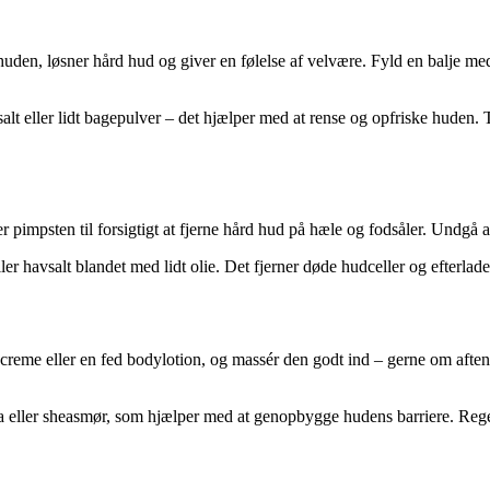
den, løsner hård hud og giver en følelse af velvære. Fyld en balje med v
 salt eller lidt bagepulver – det hjælper med at rense og opfriske huden.
 pimpsten til forsigtigt at fjerne hård hud på hæle og fodsåler. Undgå a
r havsalt blandet med lidt olie. Det fjerner døde hudceller og efterlad
dcreme eller en fed bodylotion, og massér den godt ind – gerne om afte
ea eller sheasmør, som hjælper med at genopbygge hudens barriere. Reg