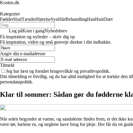
Kosten.dk
Kategorier
Fødder
Hud
Tænder
Hørelse
Syn
Hår
Behandling
Han
Hun
Diæt
Log på
Kom i gang
Nyhedsbrev
Få inspiration og nyheder – skriv dig op
Få inspiration, viden og små genveje direkte i din indbakke.
Angiv din e-mailadresse
Tilmeld
Jeg har læst og forstået brugervilkår og privatlivspolitik.
Din tilmelding er frivillig, og du har altid mulighed for at trække den 
persondatapolitik.
Klar til sommer: Sådan gør du fødderne kla
Når solen begynder at varme, og sandalerne findes frem, er det ikke ku
være tør, hælene ru, og neglene have brug for pleje. Her får du en guide