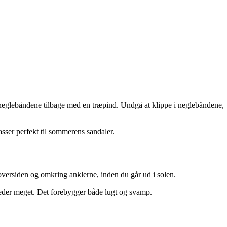
igt neglebåndene tilbage med en træpind. Undgå at klippe i neglebåndene,
asser perfekt til sommerens sandaler.
oversiden og omkring anklerne, inden du går ud i solen.
 sveder meget. Det forebygger både lugt og svamp.