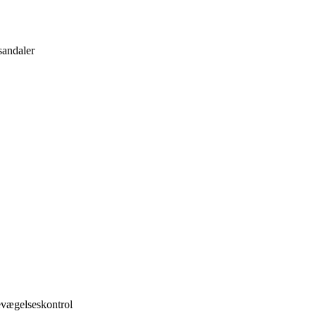
sandaler
evægelseskontrol