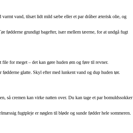
armt vand, tilsæt lidt mild sæbe eller et par dråber æterisk olie, og
 Tør fødderne grundigt bagefter, især mellem tæerne, for at undgå fugt
t file for meget – det kan gøre huden øm og føre til revner.
er fødderne glatte. Skyl efter med lunkent vand og dup huden tør.
nen, så cremen kan virke natten over. Du kan tage et par bomuldssokker
elmæssig fugtpleje er nøglen til bløde og sunde fødder hele sommeren.