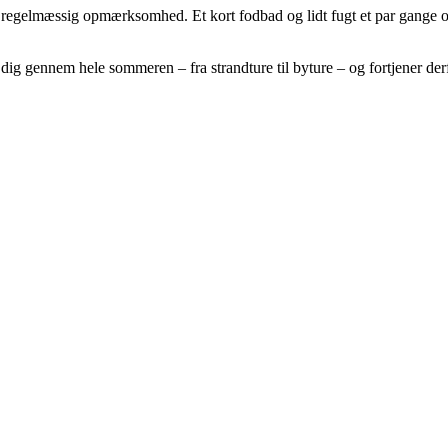
egelmæssig opmærksomhed. Et kort fodbad og lidt fugt et par gange om u
ig gennem hele sommeren – fra strandture til byture – og fortjener derf