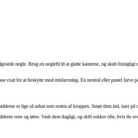
edgroede negle. Brug en neglefil til at glatte kanterne, og skub forsigt
se coat for at beskytte mod misfarvning. En neutral eller pastel farve p
ødderne er lige så udsat som resten af kroppen. Smør dem ind, især på 
 fødderne rene og tørre. Vask dem dagligt, og skift sokker ofte, hvis du