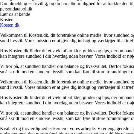
Din tilmelding er frivillig, og du har altid mulighed for at trække den 
persondatapolitik.
Lær os at kende
Kosten
Kosten.dk
Velkommen til Kosten.dk, dit foretrukne online medie, hvor sundhed og v
sund livsstil. Vores mission er at give dig indsigt og værktøjer til at træ
Hos Kosten.dk finder du et væld af artikler, guides og tips, der omhandl
kan integrere sundhed i din hverdag uden besvær. Vores indhold er nøje 
Vi tror på, at sundhed handler om balance og livskvalitet. Derfor fokus
små skridt mod en sundere livsstil, som kan føre til store forandringer ov
Velkommen til Kosten.dk, dit foretrukne online medie, hvor sundhed og v
sund livsstil. Vores mission er at give dig indsigt og værktøjer til at træ
Hos Kosten.dk finder du et væld af artikler, guides og tips, der omhandl
kan integrere sundhed i din hverdag uden besvær. Vores indhold er nøje 
Vi tror på, at sundhed handler om balance og livskvalitet. Derfor fokus
små skridt mod en sundere livsstil, som kan føre til store forandringer ov
Kvalitet og troværdighed er kernen i vores arbejde. Vi er engagerede i 
opdateret med den nyeste forskning og tendenser, så du altid får relevan