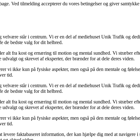
tilbage. Ved tilmelding accepterer du vores betingelser og giver samtykke
elvære står i centrum. Vi er en del af mediehuset Unik Trafik og dedike
ffe de bedste valg for dit helbred.
er alt fra kost og ernæring til motion og mental sundhed. Vi stræber eft
udvalgt og skrevet af eksperter, der brænder for at dele deres viden.
erer vi ikke kun på fysiske aspekter, men også på den mentale og følels
er tid.
elvære står i centrum. Vi er en del af mediehuset Unik Trafik og dedike
ffe de bedste valg for dit helbred.
er alt fra kost og ernæring til motion og mental sundhed. Vi stræber eft
udvalgt og skrevet af eksperter, der brænder for at dele deres viden.
erer vi ikke kun på fysiske aspekter, men også på den mentale og følels
er tid.
at levere faktabaseret information, der kan hjælpe dig med at navigere i
t og aktuel viden.