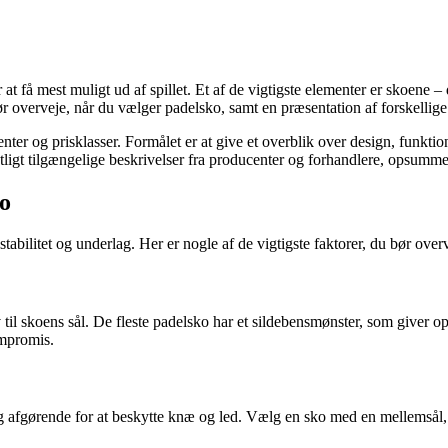
r at få mest muligt ud af spillet. Et af de vigtigste elementer er skoene 
ør overveje, når du vælger padelsko, samt en præsentation af forskellige 
nter og prisklasser. Formålet er at give et overblik over design, funktion
igt tilgængelige beskrivelser fra producenter og forhandlere, opsummeret
ko
tabilitet og underlag. Her er nogle af de vigtigste faktorer, du bør over
v til skoens sål. De fleste padelsko har et sildebensmønster, som giver o
ompromis.
afgørende for at beskytte knæ og led. Vælg en sko med en mellemsål, d