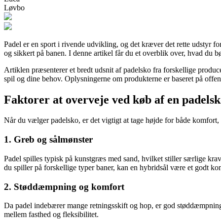
Løvbo
Padel er en sport i rivende udvikling, og det kræver det rette udstyr fo
og sikkert på banen. I denne artikel får du et overblik over, hvad du b
Artiklen præsenterer et bredt udsnit af padelsko fra forskellige produce
spil og dine behov. Oplysningerne om produkterne er baseret på offentl
Faktorer at overveje ved køb af en padels
Når du vælger padelsko, er det vigtigt at tage højde for både komfort, s
1. Greb og sålmønster
Padel spilles typisk på kunstgræs med sand, hvilket stiller særlige kra
du spiller på forskellige typer baner, kan en hybridsål være et godt k
2. Støddæmpning og komfort
Da padel indebærer mange retningsskift og hop, er god støddæmpning 
mellem fasthed og fleksibilitet.