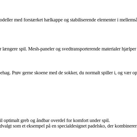
odeller med forstærket hælkappe og stabiliserende elementer i mellemsål
 længere spil. Mesh-paneler og svedtransporterende materialer hjælper 
behag. Prøv gerne skoene med de sokker, du normalt spiller i, og vær o
il optimalt greb og åndbar overdel for komfort under spil.
algt som et eksempel på en specialdesignet padelsko, der kombinerer st