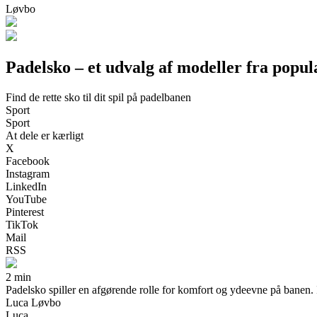
Løvbo
Padelsko – et udvalg af modeller fra popu
Find de rette sko til dit spil på padelbanen
Sport
Sport
At dele er kærligt
X
Facebook
Instagram
LinkedIn
YouTube
Pinterest
TikTok
Mail
RSS
2 min
Padelsko spiller en afgørende rolle for komfort og ydeevne på banen. I d
Luca Løvbo
Luca