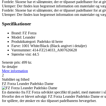
Fordele: Skoene har et sålmønster, der er tilpasset padelbaner for at g
Ulemper: Der findes kun begrænset information om materialer og vægt, 
Fordele: Skoene har et sålmønster, der er tilpasset padelbaner for at g
Ulemper: Der findes kun begrænset information om materialer og vægt, 
Specifikationer
Brand: FZ Forza
Model: Leander
Produktkategori: Padelsko til herre
Farve: 1001 White/Black (Black angivet i detaljer)
Varenummer: 414-FZ214033_A007626628
Størrelse vist: 44.5
Seneste pris:
499
kr.
Se detaljer
Mere information
2
Stabilitet og frihed
FZ Forza Leander Padelsko Dame
En damesko fra FZ Forza udviklet specifikt til padel, med mønster i så
Hvorfor den er blevet udvalgt: FZ Forza Leander Padelsko Dame er udva
for spillere, der ønsker en sko tilpasset padelbanens bevægelser.