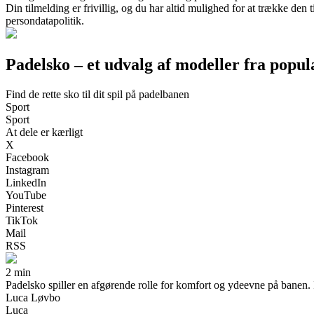
Din tilmelding er frivillig, og du har altid mulighed for at trække den
persondatapolitik.
Padelsko – et udvalg af modeller fra popu
Find de rette sko til dit spil på padelbanen
Sport
Sport
At dele er kærligt
X
Facebook
Instagram
LinkedIn
YouTube
Pinterest
TikTok
Mail
RSS
2 min
Padelsko spiller en afgørende rolle for komfort og ydeevne på banen. I d
Luca Løvbo
Luca