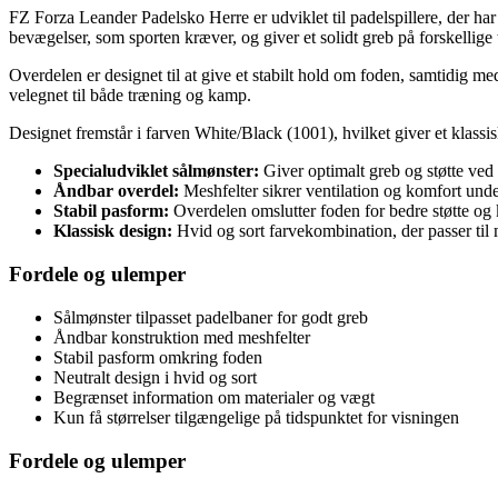
FZ Forza Leander Padelsko Herre er udviklet til padelspillere, der har
bevægelser, som sporten kræver, og giver et solidt greb på forskellige
Overdelen er designet til at give et stabilt hold om foden, samtidig 
velegnet til både træning og kamp.
Designet fremstår i farven White/Black (1001), hvilket giver et klassisk 
Specialudviklet sålmønster:
Giver optimalt greb og støtte ved
Åndbar overdel:
Meshfelter sikrer ventilation og komfort under
Stabil pasform:
Overdelen omslutter foden for bedre støtte og 
Klassisk design:
Hvid og sort farvekombination, der passer til m
Fordele og ulemper
Sålmønster tilpasset padelbaner for godt greb
Åndbar konstruktion med meshfelter
Stabil pasform omkring foden
Neutralt design i hvid og sort
Begrænset information om materialer og vægt
Kun få størrelser tilgængelige på tidspunktet for visningen
Fordele og ulemper