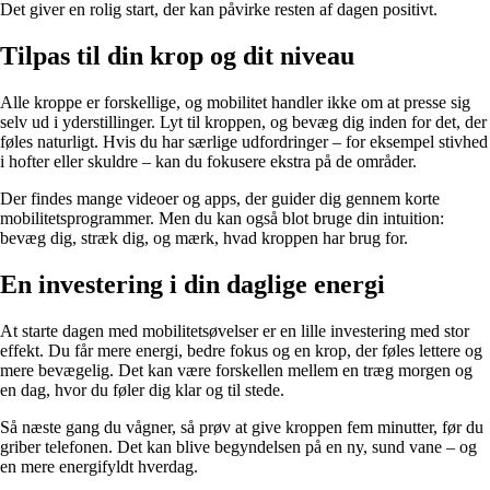
Det giver en rolig start, der kan påvirke resten af dagen positivt.
Tilpas til din krop og dit niveau
Alle kroppe er forskellige, og mobilitet handler ikke om at presse sig
selv ud i yderstillinger. Lyt til kroppen, og bevæg dig inden for det, der
føles naturligt. Hvis du har særlige udfordringer – for eksempel stivhed
i hofter eller skuldre – kan du fokusere ekstra på de områder.
Der findes mange videoer og apps, der guider dig gennem korte
mobilitetsprogrammer. Men du kan også blot bruge din intuition:
bevæg dig, stræk dig, og mærk, hvad kroppen har brug for.
En investering i din daglige energi
At starte dagen med mobilitetsøvelser er en lille investering med stor
effekt. Du får mere energi, bedre fokus og en krop, der føles lettere og
mere bevægelig. Det kan være forskellen mellem en træg morgen og
en dag, hvor du føler dig klar og til stede.
Så næste gang du vågner, så prøv at give kroppen fem minutter, før du
griber telefonen. Det kan blive begyndelsen på en ny, sund vane – og
en mere energifyldt hverdag.