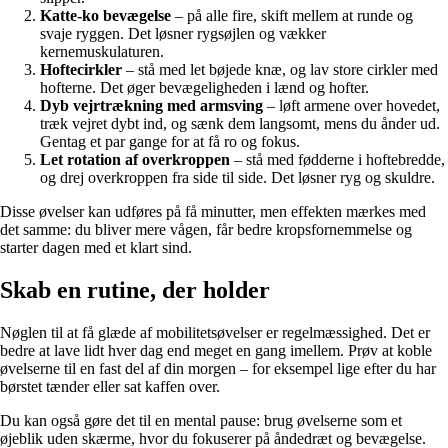
Katte-ko bevægelse
– på alle fire, skift mellem at runde og
svaje ryggen. Det løsner rygsøjlen og vækker
kernemuskulaturen.
Hoftecirkler
– stå med let bøjede knæ, og lav store cirkler med
hofterne. Det øger bevægeligheden i lænd og hofter.
Dyb vejrtrækning med armsving
– løft armene over hovedet,
træk vejret dybt ind, og sænk dem langsomt, mens du ånder ud.
Gentag et par gange for at få ro og fokus.
Let rotation af overkroppen
– stå med fødderne i hoftebredde,
og drej overkroppen fra side til side. Det løsner ryg og skuldre.
Disse øvelser kan udføres på få minutter, men effekten mærkes med
det samme: du bliver mere vågen, får bedre kropsfornemmelse og
starter dagen med et klart sind.
Skab en rutine, der holder
Nøglen til at få glæde af mobilitetsøvelser er regelmæssighed. Det er
bedre at lave lidt hver dag end meget en gang imellem. Prøv at koble
øvelserne til en fast del af din morgen – for eksempel lige efter du har
børstet tænder eller sat kaffen over.
Du kan også gøre det til en mental pause: brug øvelserne som et
øjeblik uden skærme, hvor du fokuserer på åndedræt og bevægelse.