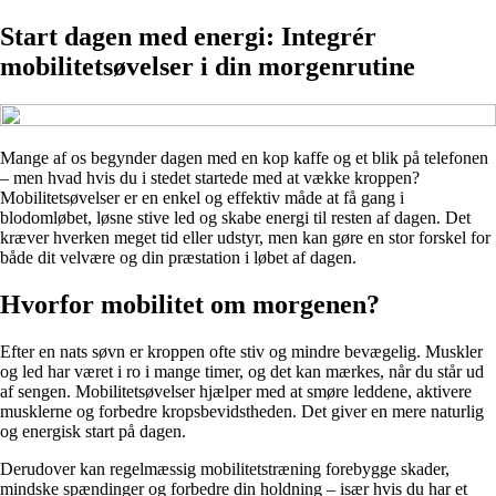
Start dagen med energi: Integrér
mobilitetsøvelser i din morgenrutine
Mange af os begynder dagen med en kop kaffe og et blik på telefonen
– men hvad hvis du i stedet startede med at vække kroppen?
Mobilitetsøvelser er en enkel og effektiv måde at få gang i
blodomløbet, løsne stive led og skabe energi til resten af dagen. Det
kræver hverken meget tid eller udstyr, men kan gøre en stor forskel for
både dit velvære og din præstation i løbet af dagen.
Hvorfor mobilitet om morgenen?
Efter en nats søvn er kroppen ofte stiv og mindre bevægelig. Muskler
og led har været i ro i mange timer, og det kan mærkes, når du står ud
af sengen. Mobilitetsøvelser hjælper med at smøre leddene, aktivere
musklerne og forbedre kropsbevidstheden. Det giver en mere naturlig
og energisk start på dagen.
Derudover kan regelmæssig mobilitetstræning forebygge skader,
mindske spændinger og forbedre din holdning – især hvis du har et